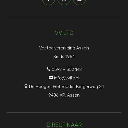
VV LTC
Voetbalvereniging Assen
Sinds 1954
0592 – 352 142

info@vvltc.nl

De Hoogte, Wethouder Bergerweg 24

9406 XP, Assen
DIRECT NAAR