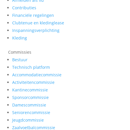
Afmelden als lid
Contributies
Financiële regelingen
Clubtenue en kledinglease
Inspanningsverplichting
Kleding
Commissies
Bestuur
Technisch platform
Accommodatiecommissie
Activiteitencommissie
Kantinecommissie
Sponsorcommissie
Damescommissie
Seniorencommissie
Jeugdcommissie
Zaalvoetbalcommissie