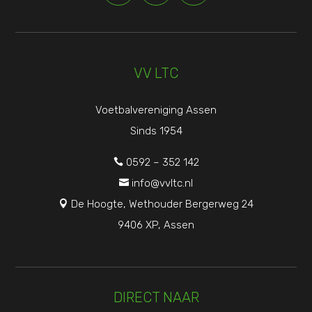
VV LTC
Voetbalvereniging Assen
Sinds 1954
0592 – 352 142

info@vvltc.nl

De Hoogte, Wethouder Bergerweg 24

9406 XP, Assen
DIRECT NAAR