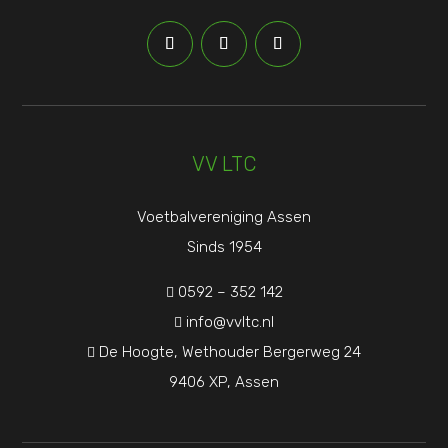
VV LTC
Voetbalvereniging Assen
Sinds 1954
0592 – 352 142

info@vvltc.nl

De Hoogte, Wethouder Bergerweg 24

9406 XP, Assen