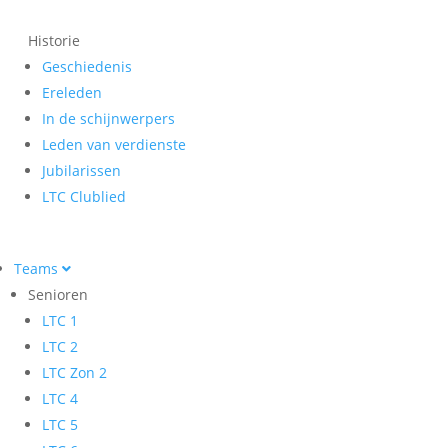
Historie
Geschiedenis
Ereleden
In de schijnwerpers
Leden van verdienste
Jubilarissen
LTC Clublied
Teams
Senioren
LTC 1
LTC 2
LTC Zon 2
LTC 4
LTC 5