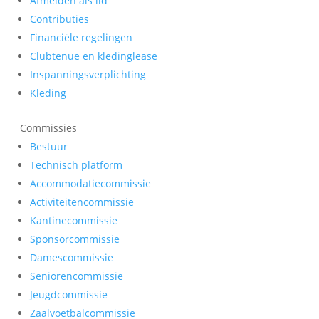
Afmelden als lid
Contributies
Financiële regelingen
Clubtenue en kledinglease
Inspanningsverplichting
Kleding
Commissies
Bestuur
Technisch platform
Accommodatiecommissie
Activiteitencommissie
Kantinecommissie
Sponsorcommissie
Damescommissie
Seniorencommissie
Jeugdcommissie
Zaalvoetbalcommissie