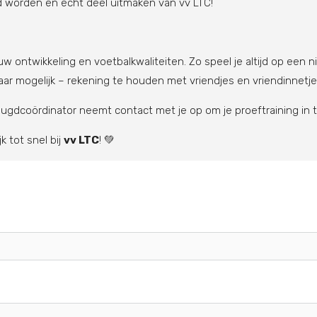
lid worden en écht deel uitmaken van vv LTC!
ouw ontwikkeling en voetbalkwaliteiten. Zo speel je altijd op een n
aar mogelijk – rekening te houden met vriendjes en vriendinnetje
jeugdcoördinator neemt contact met je op om je proeftraining in 
k tot snel bij
vv LTC
! 💚