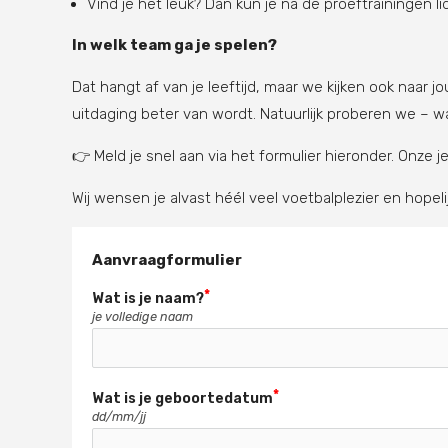
Vind je het leuk? Dan kun je na de proeftrainingen 
In welk team ga je spelen?
Dat hangt af van je leeftijd, maar we kijken ook naar j
uitdaging beter van wordt. Natuurlijk proberen we – w
👉 Meld je snel aan via het formulier hieronder. Onze 
Wij wensen je alvast héél veel voetbalplezier en hopelij
Aanvraagformulier
Wat is je naam?
je volledige naam
Wat is je geboortedatum
dd/mm/jj