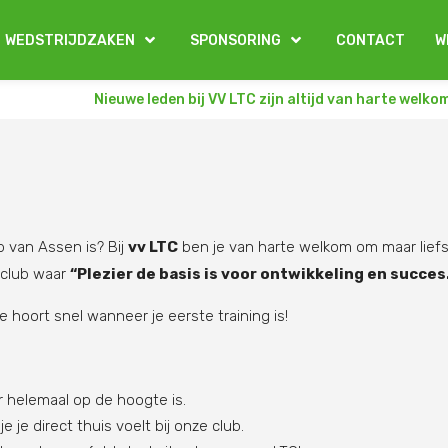
WEDSTRIJDZAKEN
SPONSORING
CONTACT
W
Nieuwe leden bij VV LTC zijn altijd van harte welko
ub van Assen is? Bij
vv LTC
ben je van harte welkom om maar lief
 club waar
“Plezier de basis is voor ontwikkeling en succes
e hoort snel wanneer je eerste training is!
er helemaal op de hoogte is.
je direct thuis voelt bij onze club.