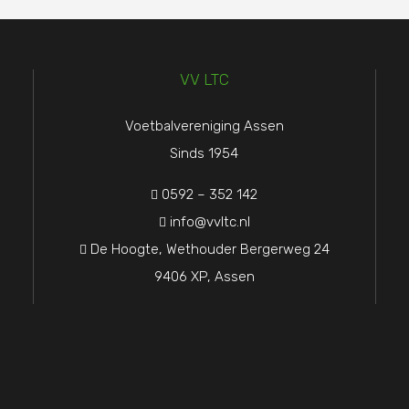
VV LTC
Voetbalvereniging Assen
Sinds 1954
0592 – 352 142

info@vvltc.nl

De Hoogte, Wethouder Bergerweg 24

9406 XP, Assen