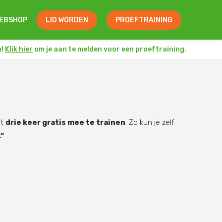
EBSHOP
LID WORDEN
PROEFTRAINING
m!
Klik hier
om je aan te melden voor een proeftraining.
st
drie keer gratis mee te trainen
. Zo kun je zelf
.”