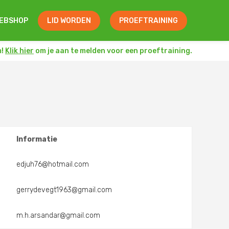
EBSHOP
LID WORDEN
PROEFTRAINING
m!
Klik hier
om je aan te melden voor een proeftraining.
Informatie
edjuh76@hotmail.com
gerrydevegt1963@gmail.com
m.h.arsandar@gmail.com