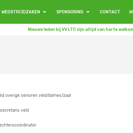
WEDSTRIJDZAKEN
SPONSORING
CONTACT
W
Nieuwe leden bij VV LTC zijn altijd van harte welko
lid overige senioren veld/dames/zaal
secretaris veld
echterscoördinator