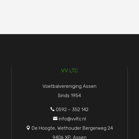
VV LTC
Voetbalvereniging Assen
Sinds 1954
0592 – 352 142

info@vvltc.nl

De Hoogte, Wethouder Bergerweg 24

9406 XP, Assen