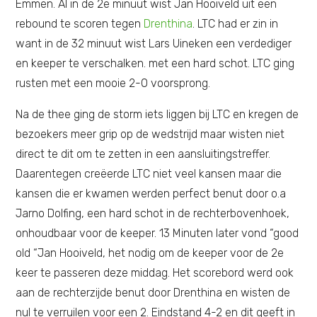
Emmen. Al in de 2e minuut wist Jan Hooiveld uit een
rebound te scoren tegen
Drenthina
. LTC had er zin in
want in de 32 minuut wist Lars Uineken een verdediger
en keeper te verschalken. met een hard schot. LTC ging
rusten met een mooie 2-0 voorsprong.
Na de thee ging de storm iets liggen bij LTC en kregen de
bezoekers meer grip op de wedstrijd maar wisten niet
direct te dit om te zetten in een aansluitingstreffer.
Daarentegen creëerde LTC niet veel kansen maar die
kansen die er kwamen werden perfect benut door o.a
Jarno Dolfing, een hard schot in de rechterbovenhoek,
onhoudbaar voor de keeper. 13 Minuten later vond “good
old “Jan Hooiveld, het nodig om de keeper voor de 2e
keer te passeren deze middag. Het scorebord werd ook
aan de rechterzijde benut door Drenthina en wisten de
nul te verruilen voor een 2. Eindstand 4-2 en dit geeft in