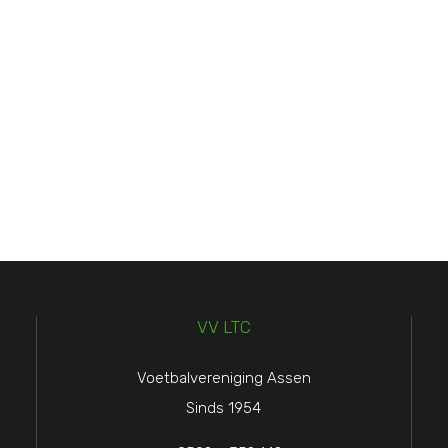
VV LTC
Voetbalvereniging Assen
Sinds 1954