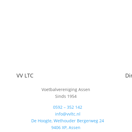
VV LTC
Di
Voetbalvereniging Assen
Sinds 1954
0592 – 352 142

info@vvltc.nl

De Hoogte, Wethouder Bergerweg 24

9406 XP, Assen