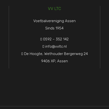
VV LTC
Voetbalvereniging Assen
Sinds 1954
0592 – 352 142

info@vvltc.nl

De Hoogte, Wethouder Bergerweg 24

9406 XP, Assen