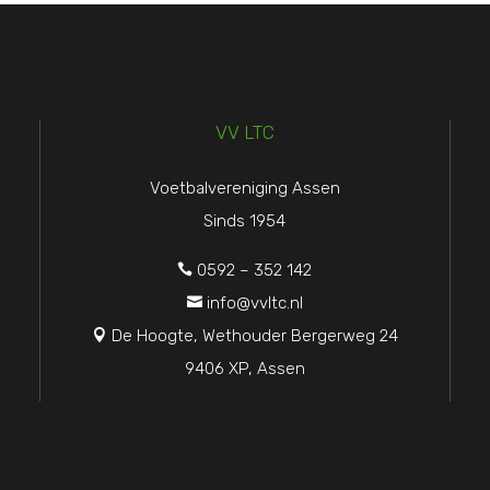
VV LTC
Voetbalvereniging Assen
Sinds 1954
0592 – 352 142

info@vvltc.nl

De Hoogte, Wethouder Bergerweg 24

9406 XP, Assen