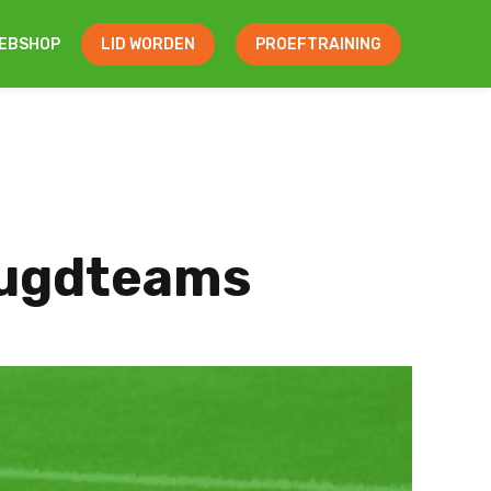
EBSHOP
LID WORDEN
PROEFTRAINING
jeugdteams