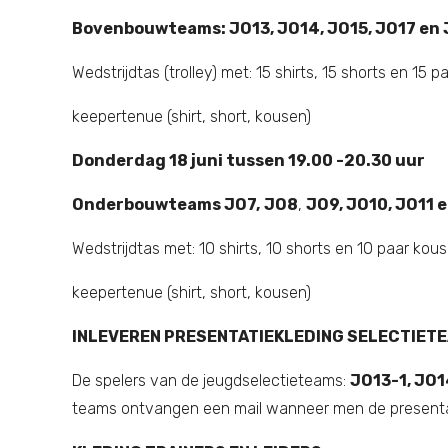
Bovenbouwteams: JO13, JO14, JO15, JO17 en
Wedstrijdtas (trolley) met: 15 shirts, 15 shorts en 15 
keepertenue (shirt, short, kousen)
Donderdag 18 juni tussen 19.00 -20.30 uur
Onderbouwteams JO7,
JO8
,
JO9, JO10, JO11 
Wedstrijdtas met: 10 shirts, 10 shorts en 10 paar kou
keepertenue (shirt, short, kousen)
INLEVEREN PRESENTATIEKLEDING SELECTIET
De spelers van de jeugdselectieteams:
JO13-1, JO1
teams ontvangen een mail wanneer men de presentat