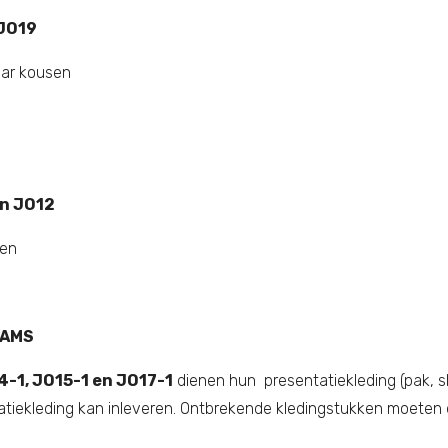
 JO19
paar kousen
en JO12
sen
EAMS
4-1, JO15-1 en JO17-1
dienen hun presentatiekleding (pak, sh
iekleding kan inleveren. Ontbrekende kledingstukken moeten 