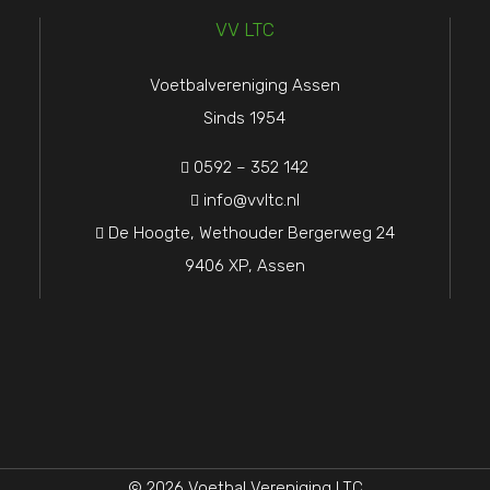
VV LTC
Voetbalvereniging Assen
Sinds 1954
0592 – 352 142

info@vvltc.nl

De Hoogte, Wethouder Bergerweg 24

9406 XP, Assen
© 2026 Voetbal Vereniging LTC