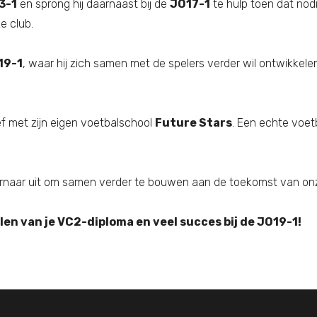
3-1
en sprong hij daarnaast bij de
JO17-1
te hulp toen dat nodig
e club.
19-1
, waar hij zich samen met de spelers verder wil ontwikkelen
ef met zijn eigen voetbalschool
Future Stars
. Een echte voetb
en ernaar uit om samen verder te bouwen aan de toekomst van on
en van je VC2-diploma en veel succes bij de JO19-1!