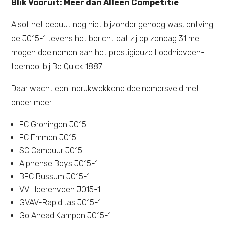
Blik Vooruit: Meer dan Alleen Competitie
Alsof het debuut nog niet bijzonder genoeg was, ontving
de JO15-1 tevens het bericht dat zij op zondag 31 mei
mogen deelnemen aan het prestigieuze Loednieveen-
toernooi bij Be Quick 1887.
Daar wacht een indrukwekkend deelnemersveld met
onder meer:
FC Groningen JO15
FC Emmen JO15
SC Cambuur JO15
Alphense Boys JO15-1
BFC Bussum JO15-1
VV Heerenveen JO15-1
GVAV-Rapiditas JO15-1
Go Ahead Kampen JO15-1