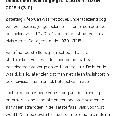
Debuut met overtuiging: LTC JO15-1 – DZOH
JO15-1 (3-0)
Zaterdag 7 februari was het zover. Onder toeziend oog
van veel ouders, jeugdspelers en clubmensen betraden
de spelers van LTC JO15-1 voor het eerst het veld als
divisieteam. De tegenstander: DZOH JO15-1.
Vanaf het eerste fluitsignaal schoot LTC uit de
startblokken. Het team domineerde het balbezit,
combineerde verzorgd en zette vroeg druk. De intentie
was duidelijk: laten zien dat men niet alleen thuishoort in
deze divisie, maar hier ook het spel kan maken.
Toch bleef een vroege voorsprong uit. De afronding
ontbrak net aan scherpte en een paar veelbelovende
aanvallen strandden in de laatste fase. Vlak voor rust
werd DZOH nog gevaarlijk, maar een fenomenale redding