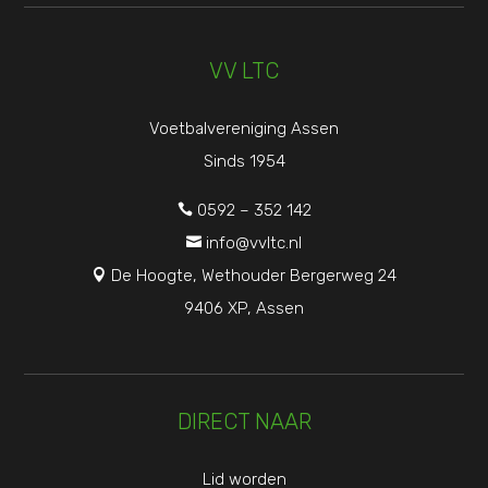
VV LTC
Voetbalvereniging Assen
Sinds 1954
0592 – 352 142

info@vvltc.nl

De Hoogte, Wethouder Bergerweg 24

9406 XP, Assen
DIRECT NAAR
Lid worden