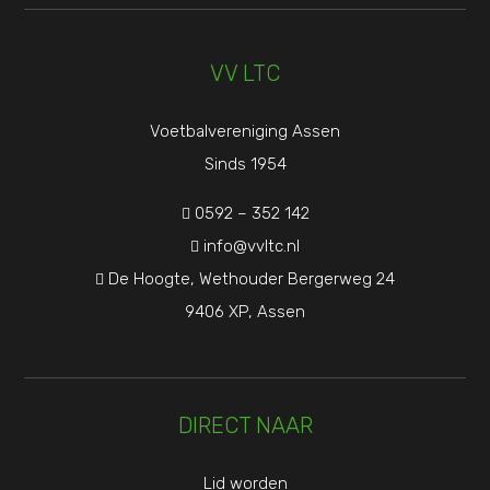
VV LTC
Voetbalvereniging Assen
Sinds 1954
0592 – 352 142

info@vvltc.nl

De Hoogte, Wethouder Bergerweg 24

9406 XP, Assen
DIRECT NAAR
Lid worden