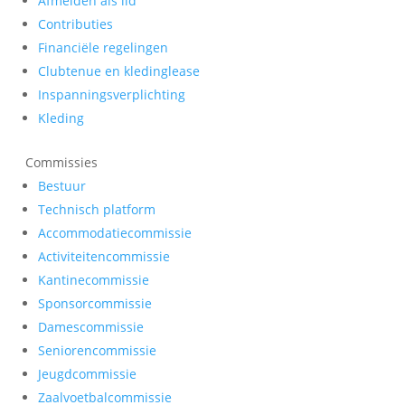
Afmelden als lid
Contributies
Financiële regelingen
Clubtenue en kledinglease
Inspanningsverplichting
Kleding
Commissies
Bestuur
Technisch platform
Accommodatiecommissie
Activiteitencommissie
Kantinecommissie
Sponsorcommissie
Damescommissie
Seniorencommissie
Jeugdcommissie
Zaalvoetbalcommissie