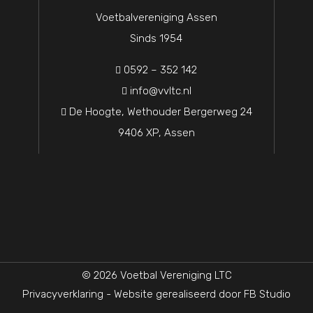
Voetbalvereniging Assen
Sinds 1954
0592 – 352 142

info@vvltc.nl

De Hoogte, Wethouder Bergerweg 24

9406 XP, Assen
© 2026 Voetbal Vereniging LTC
Privacyverklaring
- Website gerealiseerd door
FB Studio