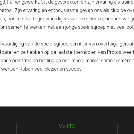
eugd)trainer gewerkt. Uit de gesprekken en zijn ervaring als train
p voetbal. Zijn ervaring en enthousiasme geven ons als club de
en, ook met vertegenwoordigers van de selectie, hebben we geme
ans om samen te werken met een jonge spelersgroep met veel pot
vaardiging van de spelersgroep ben ik er van overtuigd geraak
oetballer en ze hebben op de laatste toernooien van Protos weeri
waarin prestatie en binding op een mooie manier samenkomen” 
 wensen Ruben veel plezier en succes!
VV LTC