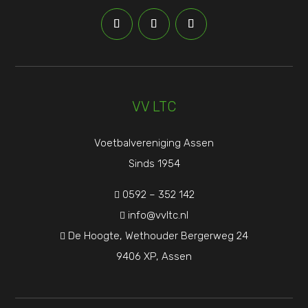
VV LTC
Voetbalvereniging Assen
Sinds 1954
0592 – 352 142

info@vvltc.nl

De Hoogte, Wethouder Bergerweg 24

9406 XP, Assen