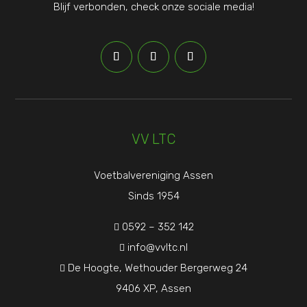
Blijf verbonden, check onze sociale media!
VV LTC
Voetbalvereniging Assen
Sinds 1954
0592 – 352 142

info@vvltc.nl

De Hoogte, Wethouder Bergerweg 24

9406 XP, Assen