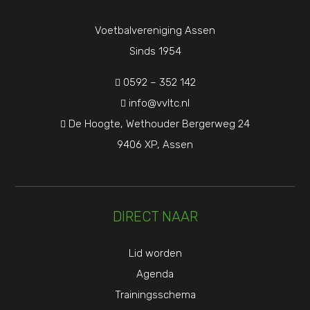
Voetbalvereniging Assen
Sinds 1954
0592 – 352 142

info@vvltc.nl

De Hoogte, Wethouder Bergerweg 24

9406 XP, Assen
DIRECT NAAR
Lid worden
Agenda
Trainingsschema