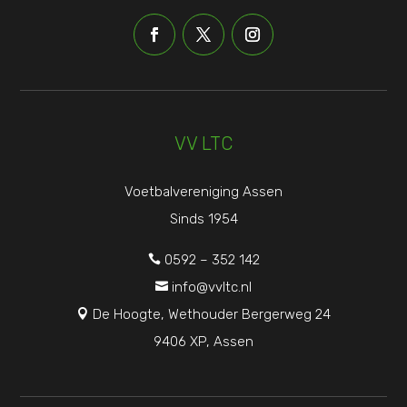
VV LTC
Voetbalvereniging Assen
Sinds 1954
0592 – 352 142

info@vvltc.nl

De Hoogte, Wethouder Bergerweg 24

9406 XP, Assen