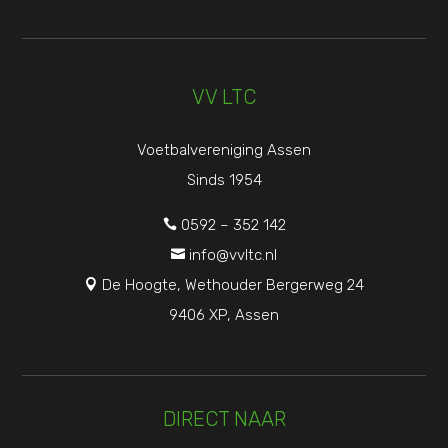
VV LTC
Voetbalvereniging Assen
Sinds 1954
0592 – 352 142

info@vvltc.nl

De Hoogte, Wethouder Bergerweg 24

9406 XP, Assen
DIRECT NAAR