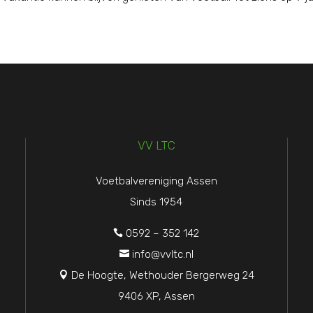
VV LTC
Voetbalvereniging Assen
Sinds 1954
0592 – 352 142

info@vvltc.nl

De Hoogte, Wethouder Bergerweg 24

9406 XP, Assen