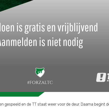
orden gespeeld en de TT staat weer voor de deur. Daarna begint