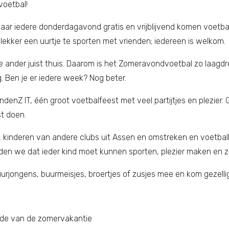
voetbal!
jaar iedere donderdagavond gratis en vrijblijvend komen voetbal
ekker een uurtje te sporten met vrienden; iedereen is welkom.
 ander juist thuis. Daarom is het Zomeravondvoetbal zo laagdre
. Ben je er iedere week? Nog beter.
Z IT, één groot voetbalfeest met veel partijtjes en plezier. 
st doen.
, kinderen van andere clubs uit Assen en omstreken en voetbal
nden we dat ieder kind moet kunnen sporten, plezier maken en z
uurjongens, buurmeisjes, broertjes of zusjes mee en kom gezelli
inde van de zomervakantie