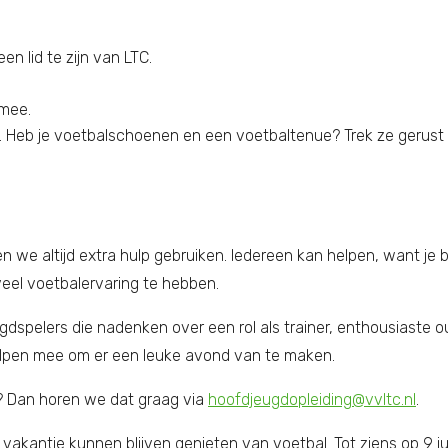
en lid te zijn van LTC.
 mee.
Heb je voetbalschoenen en een voetbaltenue? Trek ze gerust aa
e altijd extra hulp gebruiken. Iedereen kan helpen, want je b
f veel voetbalervaring te hebben.
eugdspelers die nadenken over een rol als trainer, enthousiaste
elpen mee om er een leuke avond van te maken.
? Dan horen we dat graag via
hoofdjeugdopleiding@vvltc.nl
.
akantie kunnen blijven genieten van voetbal. Tot ziens op 9 jul