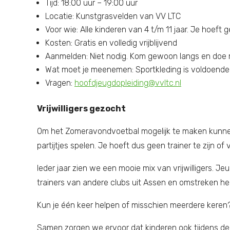
Tijd: 18:00 uur – 19:00 uur
Locatie: Kunstgrasvelden van VV LTC
Voor wie: Alle kinderen van 4 t/m 11 jaar. Je hoeft ge
Kosten: Gratis en volledig vrijblijvend
Aanmelden: Niet nodig. Kom gewoon langs en doe
Wat moet je meenemen: Sportkleding is voldoende. 
Vragen:
hoofdjeugdopleiding@vvltc.nl
Vrijwilligers gezocht
Om het Zomeravondvoetbal mogelijk te maken kunnen w
partijtjes spelen. Je hoeft dus geen trainer te zijn o
Ieder jaar zien we een mooie mix van vrijwilligers. J
trainers van andere clubs uit Assen en omstreken h
Kun je één keer helpen of misschien meerdere keren
Samen zorgen we ervoor dat kinderen ook tijdens de v