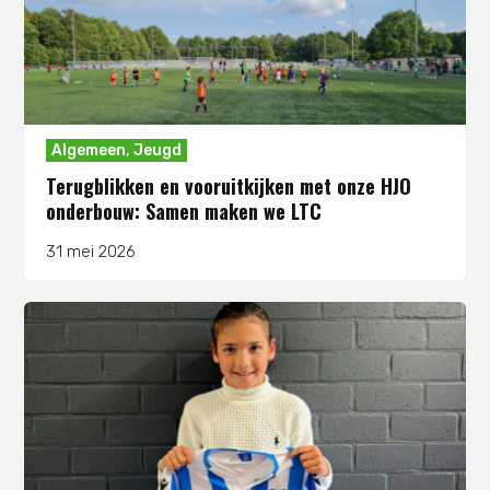
Algemeen
,
Jeugd
Terugblikken en vooruitkijken met onze HJO
onderbouw: Samen maken we LTC
31 mei 2026