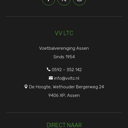
VV LTC
Voetbalvereniging Assen
Sinds 1954
0592 – 352 142

info@vvltc.nl

De Hoogte, Wethouder Bergerweg 24

9406 XP, Assen
DIRECT NAAR